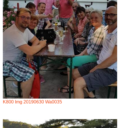
K800 Img 20190630 Wa0035