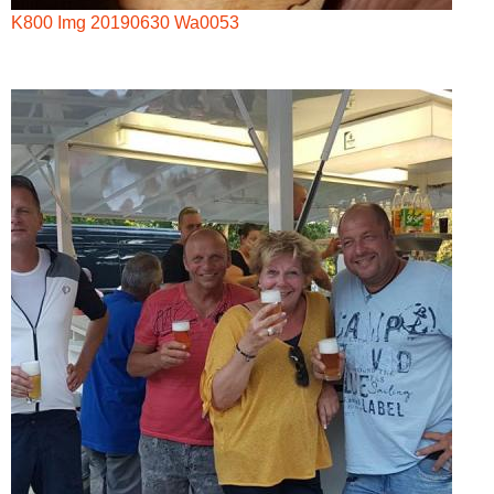
K800 Img 20190630 Wa0053