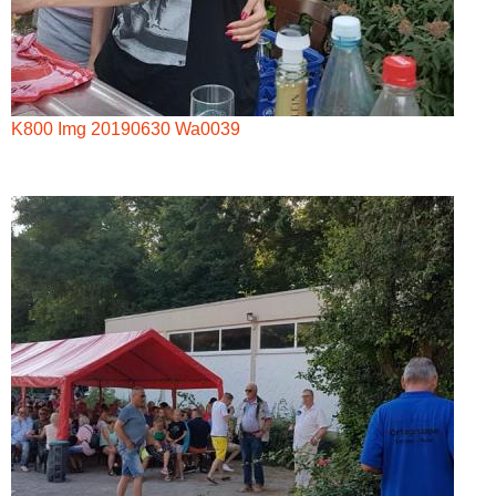
K800 Img 20190630 Wa0039