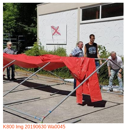
K800 Img 20190630 Wa0045