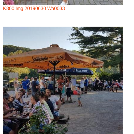
K800 Img 20190630 Wa0033