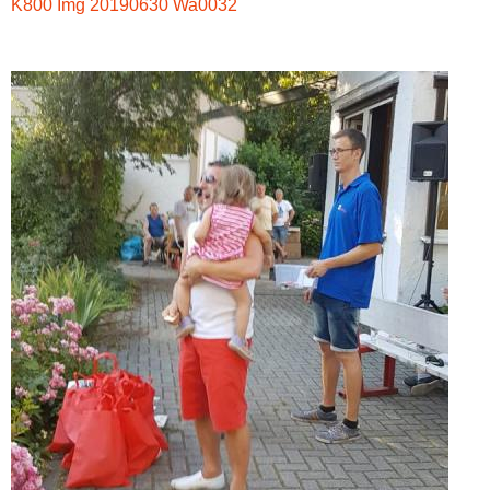
K800 Img 20190630 Wa0032