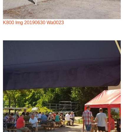
K800 Img 20190630 Wa0023