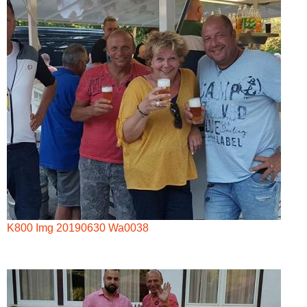
K800 Img 20190630 Wa0038