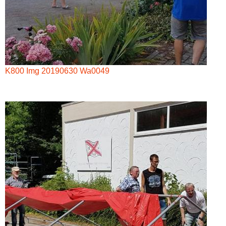
K800 Img 20190630 Wa0049