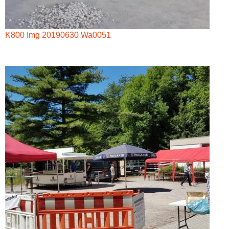
K800 Img 20190630 Wa0051