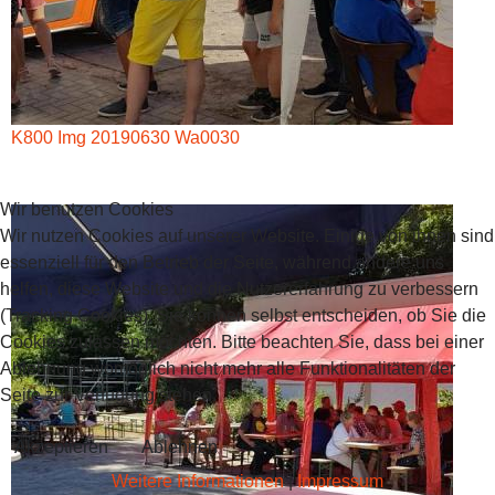
K800 Img 20190630 Wa0030
Wir benutzen Cookies
Wir nutzen Cookies auf unserer Website. Einige von ihnen sind
essenziell für den Betrieb der Seite, während andere uns
helfen, diese Website und die Nutzererfahrung zu verbessern
(Tracking Cookies). Sie können selbst entscheiden, ob Sie die
Cookies zulassen möchten. Bitte beachten Sie, dass bei einer
Ablehnung womöglich nicht mehr alle Funktionalitäten der
Seite zur Verfügung stehen.
Akzeptieren
Ablehnen
Weitere Informationen
|
Impressum