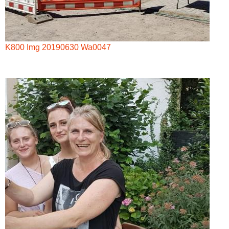
K800 Img 20190630 Wa0047