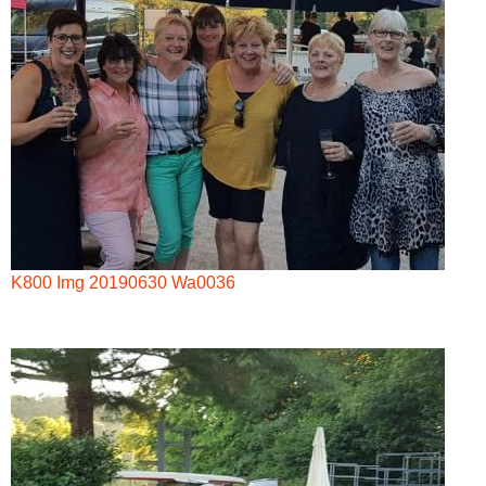
K800 Img 20190630 Wa0036