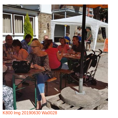
K800 Img 20190630 Wa0028