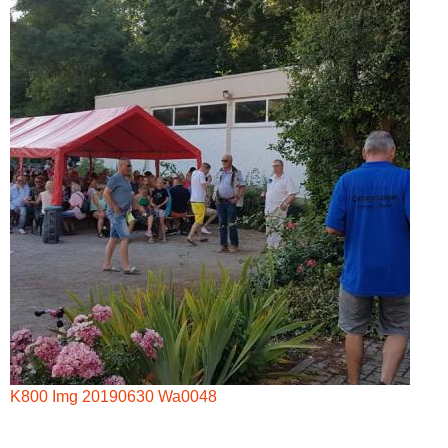
K800 Img 20190630 Wa0048