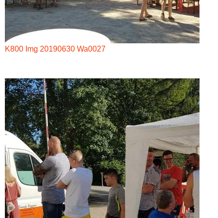
K800 Img 20190630 Wa0027