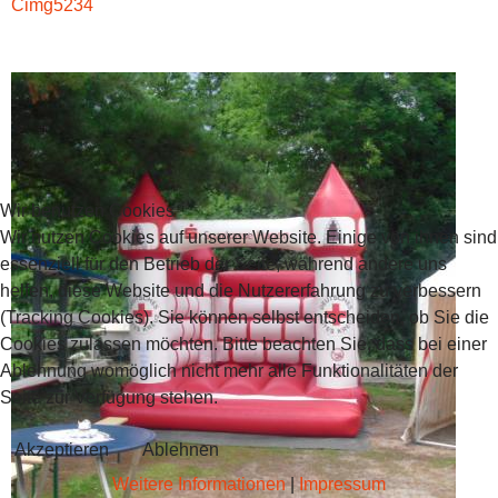
Cimg5234
Wir benutzen Cookies
Wir nutzen Cookies auf unserer Website. Einige von ihnen sind
essenziell für den Betrieb der Seite, während andere uns
helfen, diese Website und die Nutzererfahrung zu verbessern
(Tracking Cookies). Sie können selbst entscheiden, ob Sie die
Cookies zulassen möchten. Bitte beachten Sie, dass bei einer
Ablehnung womöglich nicht mehr alle Funktionalitäten der
Seite zur Verfügung stehen.
Akzeptieren
Ablehnen
Weitere Informationen
|
Impressum